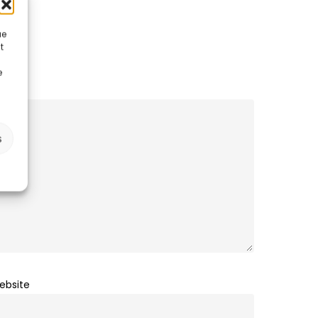
ue
t
e
s
ebsite