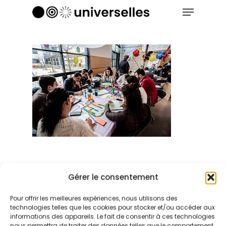
Menu
Skip
to
Close
main
Menu
content
Gérer le consentement
Pour offrir les meilleures expériences, nous utilisons des
technologies telles que les cookies pour stocker et/ou accéder aux
informations des appareils. Le fait de consentir à ces technologies
nous permettra de traiter des données telles que le comportement