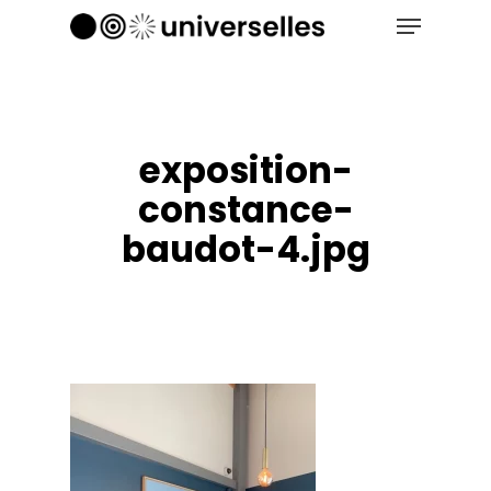
Menu
Skip
to
Close
main
Menu
content
exposition-
constance-
baudot-4.jpg