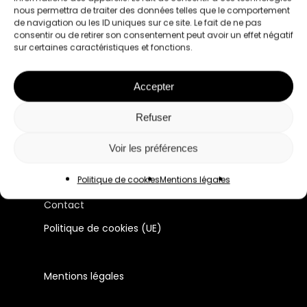
nous permettra de traiter des données telles que le comportement
de navigation ou les ID uniques sur ce site. Le fait de ne pas
consentir ou de retirer son consentement peut avoir un effet négatif
sur certaines caractéristiques et fonctions.
Le premier réseau pour les femmes
professionnelles à Lyon et en France.
Accepter
Manifeste
Refuser
Membres
Voir les préférences
Évènements
Politique de cookies
Mentions légales
Actualité du réseau
Contact
Politique de cookies (UE)
Mentions légales