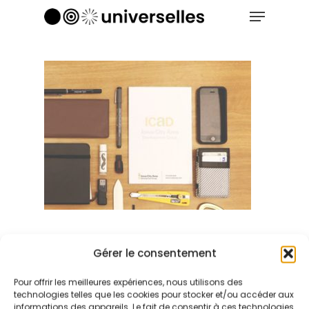
Menu
Skip
to
Close
main
Menu
content
Gérer le consentement
Pour offrir les meilleures expériences, nous utilisons des
technologies telles que les cookies pour stocker et/ou accéder aux
informations des appareils. Le fait de consentir à ces technologies