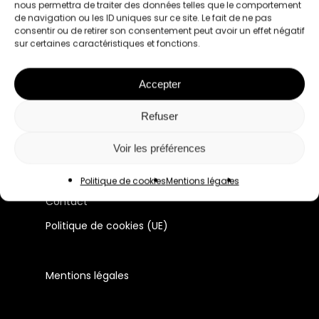
nous permettra de traiter des données telles que le comportement
de navigation ou les ID uniques sur ce site. Le fait de ne pas
consentir ou de retirer son consentement peut avoir un effet négatif
Le premier réseau pour les femmes
sur certaines caractéristiques et fonctions.
professionnelles à Lyon et en France.
Accepter
Manifeste
Refuser
Membres
Voir les préférences
Évènements
Actualité du réseau
Politique de cookies
Mentions légales
Contact
Politique de cookies (UE)
Mentions légales